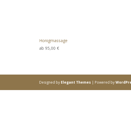
Honigmassage
ab
95,00
€
Designed by
Elegant Themes
| Powered by
WordPr