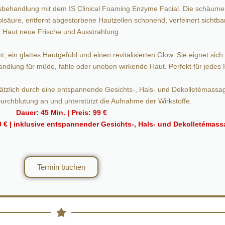
chtsbehandlung mit dem IS Clinical Foaming Enzyme Facial. Die schä
äure, entfernt abgestorbene Hautzellen schonend, verfeinert sichtbar 
Haut neue Frische und Ausstrahlung.
, ein glattes Hautgefühl und einen revitalisierten Glow. Sie eignet sich 
ndlung für müde, fahle oder uneben wirkende Haut. Perfekt für jedes H
ätzlich durch eine entspannende Gesichts-, Hals- und Dekolletémassage
Durchblutung an und unterstützt die Aufnahme der Wirkstoffe.
Dauer: 45 Min. | Preis: 99 €
29 € | inklusive entspannender Gesichts-, Hals- und Dekolletémas
Termin buchen