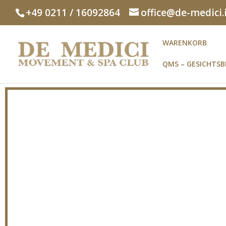
+49 0211 / 16092864
office@de-medici.
WARENKORB
QMS – GESICHTS