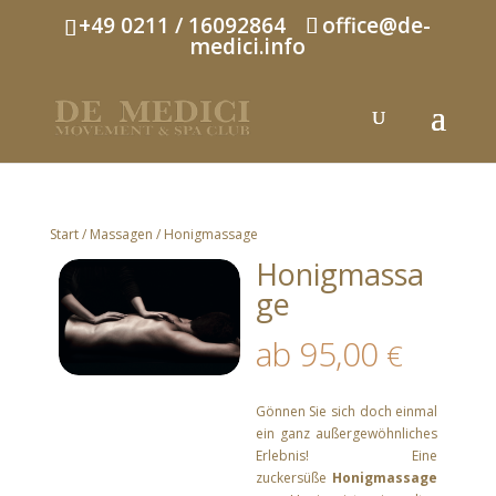
+49 0211 / 16092864
office@de-
medici.info
Start
/
Massagen
/ Honigmassage
Honigmassa
ge
ab
95,00
€
Gönnen Sie sich doch einmal
ein ganz außergewöhnliches
Erlebnis! Eine
zuckersüße
Honigmassage