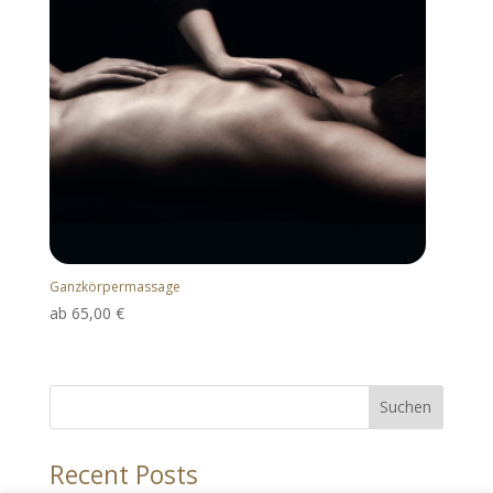
Ganzkörpermassage
ab
65,00
€
Suchen
Recent Posts