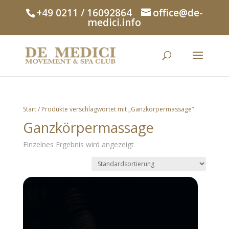
+49 0211 / 16092864
office@de-
medici.info
Start
/ Produkte verschlagwortet mit „Ganzkörpermassage“
Ganzkörpermassage
Einzelnes Ergebnis wird angezeigt