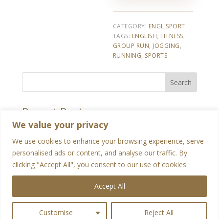
CATEGORY:
ENGL SPORT
TAGS:
ENGLISH
,
FITNESS
,
GROUP RUN
,
JOGGING
,
RUNNING
,
SPORTS
Search
Recent Posts
We value your privacy
Recent Comments
We use cookies to enhance your browsing experience, serve
personalised ads or content, and analyse our traffic. By
No comments to show.
clicking "Accept All", you consent to our use of cookies.
Accept All
Customise
Reject All
Designed by
Elegant Themes
| Powered by
WordPress