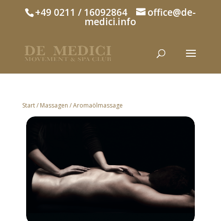
+49 0211 / 16092864
office@de-
medici.info
Start
/
Massagen
/ Aromaölmassage