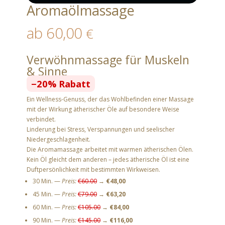
Aromaölmassage
ab
60,00
€
Verwöhnmassage für Muskeln
& Sinne
−20% Rabatt
Ein Wellness-Genuss, der das Wohlbefinden einer Massage
mit der Wirkung ätherischer Öle auf besondere Weise
verbindet.
Linderung bei Stress, Verspannungen und seelischer
Niedergeschlagenheit.
Die Aromamassage arbeitet mit warmen ätherischen Ölen.
Kein Öl gleicht dem anderen – jedes ätherische Öl ist eine
Duftpersönlichkeit mit bestimmten Wirkweisen.
30 Min. —
Preis:
€60.00
→
€48,00
45 Min. —
Preis:
€79.00
→
€63,20
60 Min. —
Preis:
€105.00
→
€84,00
90 Min. —
Preis:
€145.00
→
€116,00