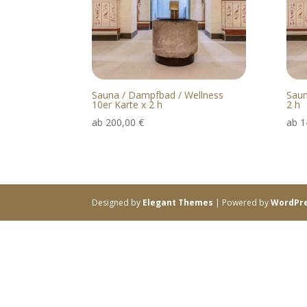
Sauna / Dampfbad / Wellness
Saun
10er Karte x 2 h
2 h
ab
200,00
€
ab
1
Designed by
Elegant Themes
| Powered by
WordPr