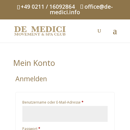
+49 0211 / 16092864
office@de-
medici.info
Mein Konto
Anmelden
Benutzername oder E-Mail-Adresse
*
Passwort
*